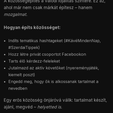
A közösségépítés a valódi lojalitás színtere. Ez az,
ahol már nem csak márkát építesz – hanem
mozgalmat
.
Hogyan építs közösséget:
Indíts tematikus hashtageket (#KávéMindenNap,
#SzerdaiTippek)
Hozz létre privát csoportot Facebookon
Tarts élő kérdezz-feleleket
Jutalmazd az aktív követőket (nyereményjáték,
kiemelt poszt)
Engedd meg, hogy ők is alkossanak tartalmat a
nevedben
Egy erős közösség önjáróvá válik: tartalmat készít,
ajánl, megvéd –
helyetted is
.