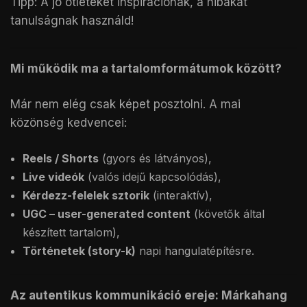
Tipp: A jó ötleteket inspirációnak, a hibákat
tanulságnak használd!
Mi működik ma a tartalomformátumok között?
Már nem elég csak képet posztolni. A mai
közönség kedvencei:
Reels / Shorts
(gyors és látványos),
Live videók
(valós idejű kapcsolódás),
Kérdezz-felelek sztorik
(interaktív),
UGC – user-generated content
(követők által
készített tartalom),
Történetek (story-k)
napi hangulatépítésre.
Az autentikus kommunikáció ereje: Márkahang