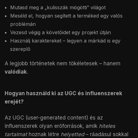
Mutasd meg a „kulisszák mögötti” világot
Meséld el, hogyan segített a terméked egy valós
problémán
Vezesd végig a követőidet egy projekt útján
Használj karaktereket – legyen a márkád is egy
szereplő
A legjobb történetek nem tökéletesek – hanem
valódiak
.
Hogyan használd ki az UGC és influenszerek
erejét?
Az UGC (user-generated content) és az
influenszerek olyan erőforrások, amik
hiteles
tartalmat
hoznak létre
helyetted
– ráadásul sokkal