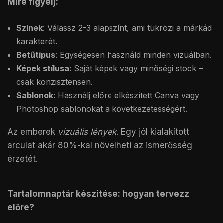
Mire figyelj:
Színek
: Válassz 2-3 alapszínt, ami tükrözi a márkád
karakterét.
Betűtípus
: Egységesen használd minden vizuálban.
Képek stílusa
: Saját képek vagy minőségi stock –
csak konzisztensen.
Sablonok
: Használj előre elkészített Canva vagy
Photoshop sablonokat a következetességért.
Az emberek
vizuális lények
. Egy jól kialakított
arculat akár 80%-kal növelheti az ismerősség
érzetét.
Tartalomnaptár készítése: hogyan tervezz
előre?