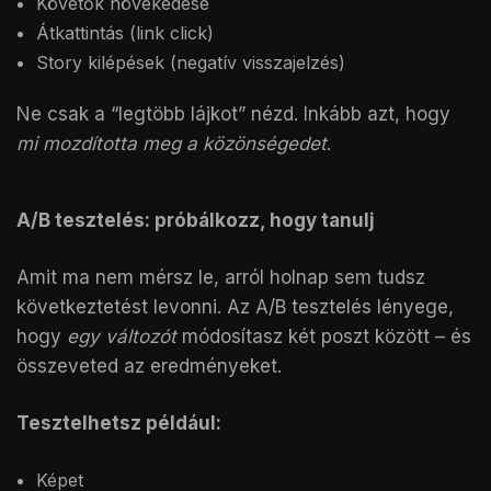
Követők növekedése
Átkattintás (link click)
Story kilépések (negatív visszajelzés)
Ne csak a “legtöbb lájkot” nézd. Inkább azt, hogy
mi mozdította meg a közönségedet
.
A/B tesztelés: próbálkozz, hogy tanulj
Amit ma nem mérsz le, arról holnap sem tudsz
következtetést levonni. Az A/B tesztelés lényege,
hogy
egy változót
módosítasz két poszt között – és
összeveted az eredményeket.
Tesztelhetsz például:
Képet