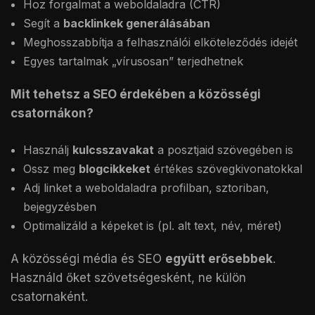
Hoz forgalmat a weboldaladra (CTR)
Segít a
backlinkek generálásában
Meghosszabbítja a felhasználói elköteleződés idejét
Egyes tartalmak „vírusosan” terjedhetnek
Mit tehetsz a SEO érdekében a közösségi
csatornákon?
Használj
kulcsszavakat
a posztjaid szövegében is
Ossz meg
blogcikkeket
értékes szövegkivonatokkal
Adj linket a weboldaladra profilban, sztoriban,
bejegyzésben
Optimalizáld a képeket is (pl. alt text, név, méret)
A közösségi média és SEO
együtt erősebbek
.
Használd őket szövetségesként, ne külön
csatornaként.