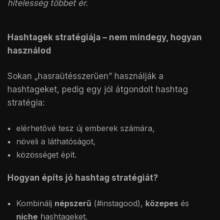
hitelesség többet ér
.
Hashtagek stratégiája – nem mindegy, hogyan
használod
Sokan „hasraütésszerűen” használják a
hashtageket, pedig egy jól átgondolt hashtag
stratégia:
elérhetővé tesz új emberek számára,
növeli a láthatóságot,
közösséget épít.
Hogyan építs jó hashtag stratégiát?
Kombinálj
népszerű
(#instagood),
közepes
és
niche
hashtageket.