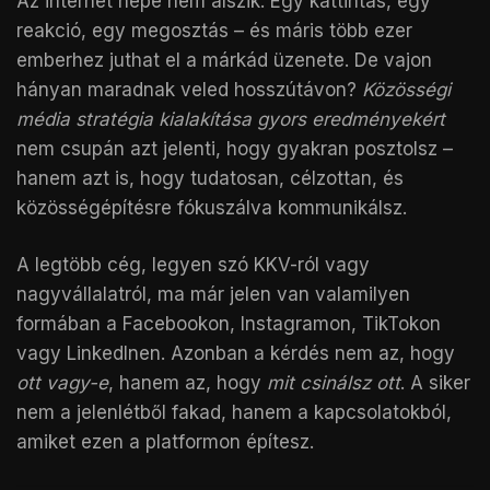
Az internet népe nem alszik. Egy kattintás, egy
reakció, egy megosztás – és máris több ezer
emberhez juthat el a márkád üzenete. De vajon
hányan maradnak veled hosszútávon?
Közösségi
média stratégia kialakítása gyors eredményekért
nem csupán azt jelenti, hogy gyakran posztolsz –
hanem azt is, hogy tudatosan, célzottan, és
közösségépítésre fókuszálva kommunikálsz.
A legtöbb cég, legyen szó KKV-ról vagy
nagyvállalatról, ma már jelen van valamilyen
formában a Facebookon, Instagramon, TikTokon
vagy LinkedInen. Azonban a kérdés nem az, hogy
ott vagy-e
, hanem az, hogy
mit csinálsz ott
. A siker
nem a jelenlétből fakad, hanem a kapcsolatokból,
amiket ezen a platformon építesz.