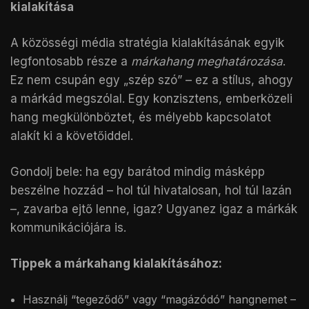
kialakítása
A közösségi média stratégia kialakításának egyik
legfontosabb része a
márkahang meghatározása
.
Ez nem csupán egy „szép szó” – ez a stílus, ahogy
a márkád megszólal. Egy konzisztens, emberközeli
hang megkülönböztet, és mélyebb kapcsolatot
alakít ki a követőiddel.
Gondolj bele: ha egy barátod mindig másképp
beszélne hozzád – hol túl hivatalosan, hol túl lazán
–, zavarba ejtő lenne, igaz? Ugyanez igaz a márkák
kommunikációjára is.
Tippek a márkahang kialakításához:
Használj “tegeződő” vagy “magázódó” hangnemet –