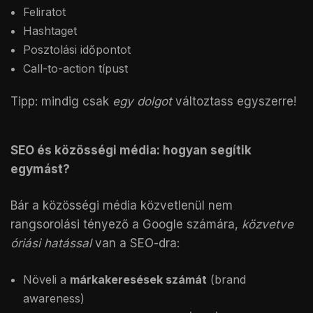
Feliratot
Hashtaget
Posztolási időpontot
Call-to-action típust
Tipp: mindig csak
egy dolgot
változtass egyszerre!
SEO és közösségi média: hogyan segítik
egymást?
Bár a közösségi média közvetlenül nem
rangsorolási tényező a Google számára,
közvetve
óriási hatással
van a SEO-dra:
Növeli a
márkakeresések számát
(brand
awareness)