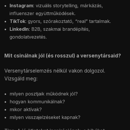
Instagram
: vizuális storytelling, márkázás,
influenszer együttműködések.
TikTok
: gyors, szórakoztató, “real” tartalmak.
LinkedIn
: B2B, szakmai brandépítés,
gondolatvezetés.
Mit csinálnak jól (és rosszul) a versenytársaid?
Versenytárselemzés nélkül vakon dolgozol.
Vizsgáld meg:
milyen posztjaik működnek jól?
hogyan kommunikálnak?
mikor aktívak?
milyen visszajelzéseket kapnak?