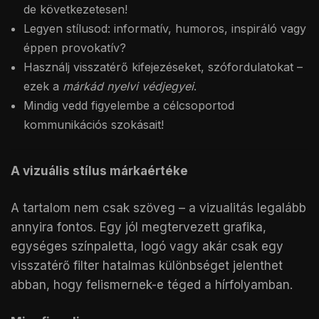
de következetesen!
Legyen stílusod: informatív, humoros, inspiráló vagy
éppen provokatív?
Használj visszatérő kifejezéseket, szófordulatokat –
ezek a
márkád nyelvi védjegyei
.
Mindig vedd figyelembe a célcsoportod
kommunikációs szokásait!
A vizuális stílus márkaértéke
A tartalom nem csak szöveg – a vizualitás legalább
annyira fontos. Egy jól megtervezett grafika,
egységes színpaletta, logó vagy akár csak egy
visszatérő filter hatalmas különbséget jelenthet
abban, hogy felismernek-e téged a hírfolyamban.