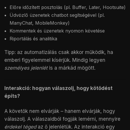
Előre időzített posztolás (pl. Buffer, Later, Hootsuite)
Üdvözlő üzenetek chatbot segítségével (pl.
ManyChat, MobileMonkey)
Kommentek és üzenetek nyomon követése
Riportálás és analitika
Tipp: az automatizálás csak akkor működik, ha
emberi figyelemmel kísérjük. Mindig legyen
személyes jelenlét
is a márkád mögött.
Interakció: hogyan válaszolj, hogy kötődést
építs?
A követők nem elvárják – hanem elvárják, hogy
válaszolj. A válaszaidból fogják lemérni, mennyire
érdekel téged
az ő jelenlétük. Az interakció egy