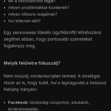
kik a célcsoportod tagjai?
milyen problémákkal küzdenek?
milyen stílusra reagálnak?
hol töltenek időt?
Egy
personakép
(ideális ügyfélprofil) létrehozása
segíthet abban, hogy pontosabb üzeneteket
fogalmazz meg.
Melyik felületre fókuszálj?
Nem muszáj
mindenhol
jelen lenned. A stratégia
része az is, hogy tudd,
hol a legnagyobb a hatásod
.
Néhány irányelv:
Facebook
: közösségi csoportok, edukáció,
történetmesélés.