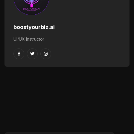
boostyourbiz.ai
UI/UX Instructor