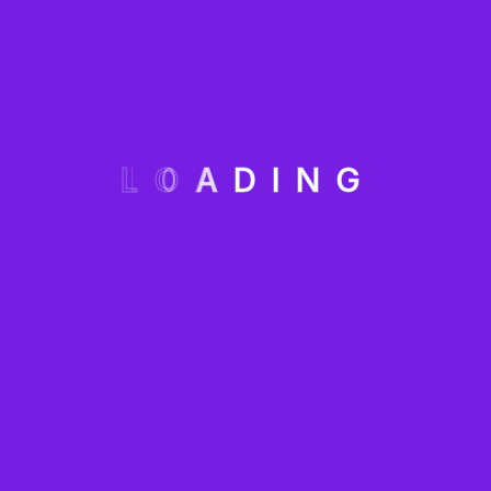
Ha llegado el momento de llevar tu negocio al
siguiente nivel con las estrategias más avanzadas
basadas en IA, automatización y soluciones
impulsadas por datos. No solo te proporcionamos
herramientas, sino también una nueva mentalidad con
L
O
A
D
I
N
G
la que no solo sigues el cambio, sino que marcas el
rumbo.
Ponte en contacto con nosotros y
construyamos juntos tu futuro digital.