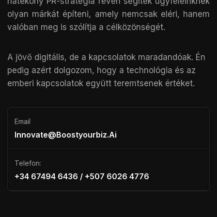
hatékony PR-stratégia révén segítek ügyfeleinknek
olyan márkát építeni, amely nemcsak eléri, hanem
valóban meg is szólítja a célközönségét.
A jövő digitális, de a kapcsolatok maradandóak. Én
pedig azért dolgozom, hogy a technológia és az
emberi kapcsolatok együtt teremtsenek értéket.
Email
Innovate@boostyourbiz.ai
Telefon:
+34 67494 6436 / +507 6026 4776