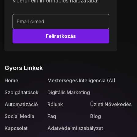
kiberűr elit információs hálózatába!
Alternative:
Gyors Linkek
Home
Mesterséges Inteligencia (AI)
Szolgáltatások
Digitális Marketing
Automatizáció
Rólunk
Üzleti Növekedés
Social Media
Faq
Blog
Kapcsolat
Adatvédelmi szabályzat